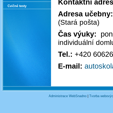
Kontaktní adres
Cvičné testy
Adresa učebny
(Stará pošta)
Čas výuky:
pond
individuální doml
Tel.:
+420 6062
E-mail:
autoskol
Administrace WebSnadno
|
Tvorba webovýc