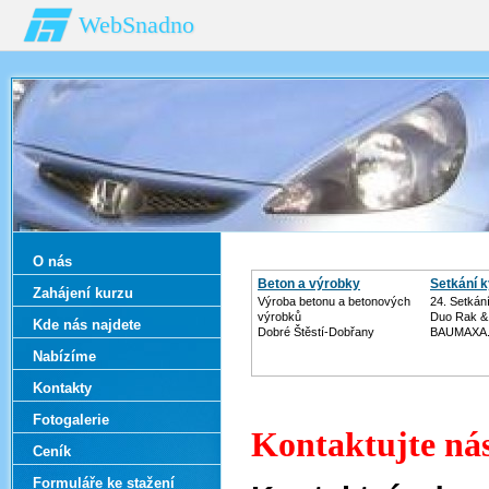
WebSnadno
O nás
Beton a výrobky
Setkání k
Zahájení kurzu
Výroba betonu a betonových
24. Setkání
výrobků
Duo Rak &
Kde nás najdete
Dobré Štěstí-Dobřany
BAUMAXA.
Nabízíme
Kontakty
Fotogalerie
Kontaktujte nás
Ceník
Formuláře ke stažení